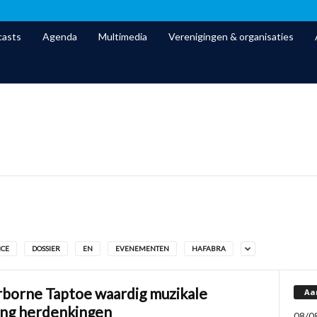
asts
Agenda
Multimedia
Verenigingen & organisaties
NCE
DOSSIER
EN
EVENEMENTEN
HAFABRA
rborne Taptoe waardig muzikale
Aa
ting herdenkingen
08/0