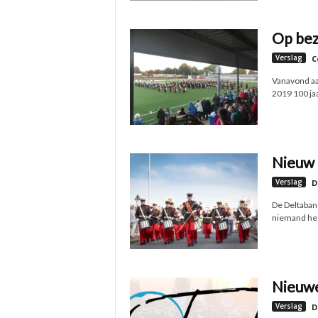
Op bezo
Verslag
C
Vanavond aan
2019 100 jaa
Nieuw 
Verslag
D
De Deltaband
niemand hee
Nieuwe
Verslag
D