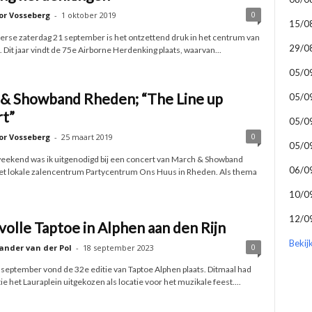
0
or Vosseberg
-
1 oktober 2019
15/0
rse zaterdag 21 september is het ontzettend druk in het centrum van
29/0
Dit jaar vindt de 75e Airborne Herdenking plaats, waarvan...
05/0
& Showband Rheden; “The Line up
05/0
t”
05/0
0
or Vosseberg
-
25 maart 2019
05/0
eekend was ik uitgenodigd bij een concert van March & Showband
06/0
et lokale zalencentrum Partycentrum Ons Huus in Rheden. Als thema
10/0
12/0
volle Taptoe in Alphen aan den Rijn
Bekij
0
ander van der Pol
-
18 september 2023
 september vond de 32e editie van Taptoe Alphen plaats. Ditmaal had
ie het Lauraplein uitgekozen als locatie voor het muzikale feest....