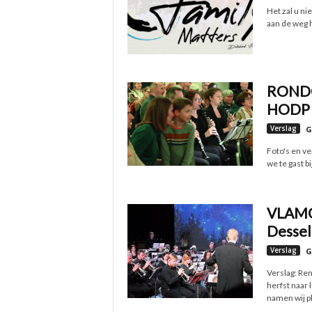
Het zal u ni
aan de weg 
RONDOM
HODP H
Verslag
G
Foto's en v
we te gast b
VLAMO
Desse
Verslag
G
Verslag: Re
herfst naar 
namen wij pla