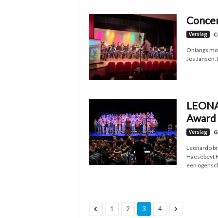
Concer
Verslag
C
Onlangs moch
Jos Jansen. 
LEONA
Award
Verslag
G
Leonardo br
Haesebeyt F
een ogenschi
1
2
3
4