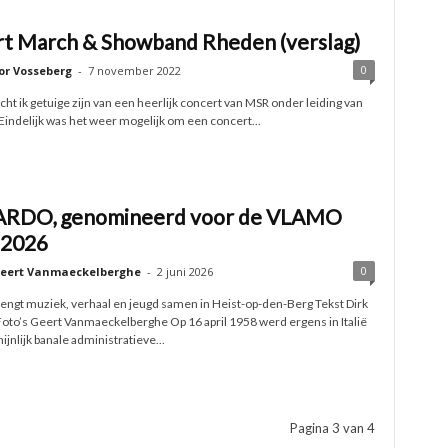
t March & Showband Rheden (verslag)
0
or Vosseberg
-
7 november 2022
t ik getuige zijn van een heerlijk concert van MSR onder leiding van
Eindelijk was het weer mogelijk om een concert...
RDO, genomineerd voor de VLAMO
 2026
0
eert Vanmaeckelberghe
-
2 juni 2026
engt muziek, verhaal en jeugd samen in Heist-op-den-Berg Tekst Dirk
oto’s Geert Vanmaeckelberghe Op 16 april 1958 werd ergens in Italië
jnlijk banale administratieve...
Pagina 3 van 4