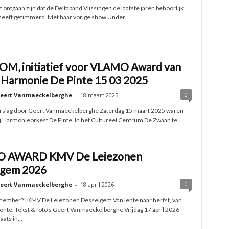
et ontgaan zijn dat de Deltaband Vlissingen de laatste jaren behoorlijk
heeft getimmerd. Met haar vorige show Under...
, initiatief voor VLAMO Award van
armonie De Pinte 15 03 2025
0
eert Vanmaeckelberghe
-
18 maart 2025
erslag door Geert Vanmaeckelberghe Zaterdag 15 maart 2025 waren
ij Harmonieorkest De Pinte. In het Cultureel Centrum De Zwaan te...
 AWARD KMV De Leiezonen
lgem 2026
0
eert Vanmaeckelberghe
-
18 april 2026
member?! KMV De Leiezonen Desselgem Van lente naar herfst, van
lente. Tekst & foto’s Geert Vanmaeckelberghe Vrijdag 17 april 2026
ats in...