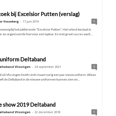
ek bij Excelsior Putten (verslag)
0
or Vosseberg
-
17 juni 2019
wezig bij het jubilerende “Excelsior Putten”. Het orkest bestaat in
r en organiseerde hiervoor een taptoe. En met groot succes want...
uniform Deltaband
0
eltaband Vlissingen
-
24 september 2021
 uit Vlissingen heeft sinds maart vorig een jaar nieuw uniform. Alleen
ft de Deltaband in de nieuwe uniformen kunnen zien en...
 show 2019 Deltaband
0
eltaband Vlissingen
-
22 december 2018