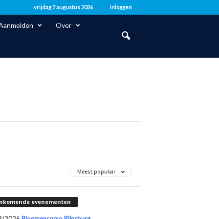
vrijdag 7 augustus 2026
Inloggen
Aanmelden
Over
Meest populair
nkomende evenementen
8/2026
Bloemencorso Rijnsburg