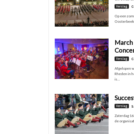
Verslag
C
Op een zome
Oosterbeek. 
March 
Concer
Verslag
C
Afgelopen w
Rheden in h
is...
Succes
Verslag
S
Zaterdag 16
de organisat