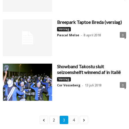
Breepark Taptoe Breda (verslag)
Verslag
Pascal Melse
-
8 april 2018
0
Showband Takostu sluit
seizoenshelft winnend af in Italië
Verslag
Cor Vosseberg
-
13 juli 2018
0
2
3
4