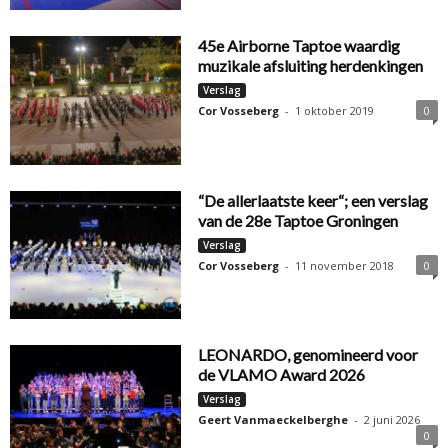
45e Airborne Taptoe waardig
muzikale afsluiting herdenkingen
Verslag
Cor Vosseberg
-
1 oktober 2019
0
“De allerlaatste keer“; een verslag
van de 28e Taptoe Groningen
Verslag
Cor Vosseberg
-
11 november 2018
0
LEONARDO, genomineerd voor
de VLAMO Award 2026
Verslag
Geert Vanmaeckelberghe
-
2 juni 2026
0