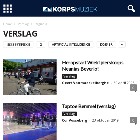
Home
Verslag
Pagina 3
VERSLAG
! БЕЗ РУБРИКИ
2
ARTIFICIAL INTELLIGENCE
DOSSIER
Heropstart Wielrijderskorps
Neanias Beverlo!
Verslag
Geert Vanmaeckelberghe
-
30 april 2025
0
Taptoe Bemmel (verslag)
Verslag
Cor Vosseberg
-
23 oktober 2019
0