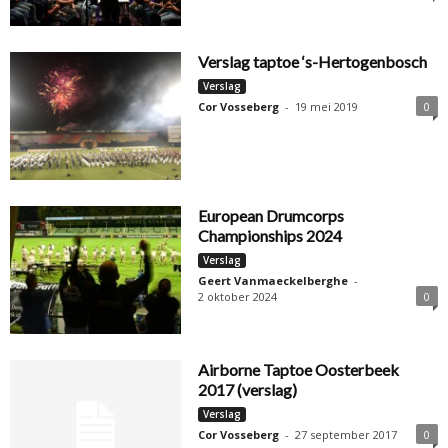
Verslag taptoe ‘s-Hertogenbosch
Verslag
Cor Vosseberg
-
19 mei 2019
0
European Drumcorps
Championships 2024
Verslag
Geert Vanmaeckelberghe
-
2 oktober 2024
0
Airborne Taptoe Oosterbeek
2017 (verslag)
Verslag
Cor Vosseberg
-
27 september 2017
0