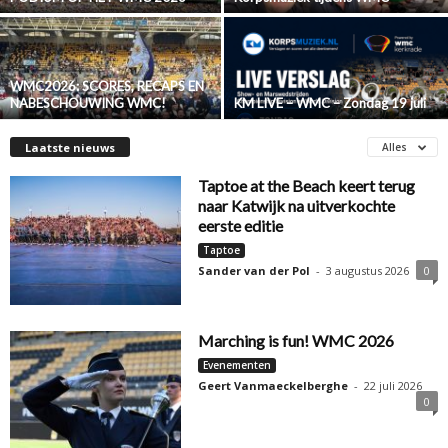
WMC2026: SCORES, RECAPS EN
NABESCHOUWING WMC!
KM LIVE – WMC – Zondag 19 juli
Laatste nieuws
Alles
Taptoe at the Beach keert terug
naar Katwijk na uitverkochte
eerste editie
Taptoe
Sander van der Pol
-
3 augustus 2026
0
Marching is fun! WMC 2026
Evenementen
Geert Vanmaeckelberghe
-
22 juli 2026
0