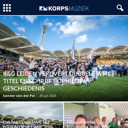
K&G LEIDEN VEROVERT DUBBELE WMC-
TITEL EN SCHRIJFT OPNIEUW
GESCHIEDENIS
Sander van der Pol
-
28 juli 2026
DVS PAKT TWEEMAAL HET
Miljoenenpubliek voor
PODIUM OP HET WMC 2026
Korpsmuziek tijdens WMC