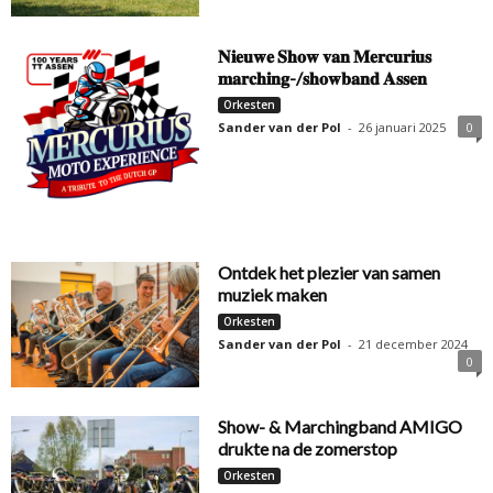
𝐍𝐢𝐞𝐮𝐰𝐞 𝐒𝐡𝐨𝐰 𝐯𝐚𝐧 𝐌𝐞𝐫𝐜𝐮𝐫𝐢𝐮𝐬
𝐦𝐚𝐫𝐜𝐡𝐢𝐧𝐠-/𝐬𝐡𝐨𝐰𝐛𝐚𝐧𝐝 𝐀𝐬𝐬𝐞𝐧
Orkesten
Sander van der Pol
-
26 januari 2025
0
Ontdek het plezier van samen
muziek maken
Orkesten
Sander van der Pol
-
21 december 2024
0
Show- & Marchingband AMIGO
drukte na de zomerstop
Orkesten