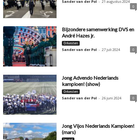
Sander van der Pol
-
21 augustus 2024
0
Bijzondere samenwerking DVS en
André Hazes jr.
Orkesten
Sander van der Pol
-
27 juli 2024
0
Jong Advendo Nederlands
kampioen! (show)
Orkesten
Sander van der Pol
-
26 juni 2024
0
Jong Vijos Nederlands Kampioen!
(mars)
Jeugd