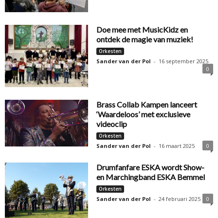
Doe mee met MusicKidz en
ontdek de magie van muziek!
Orkesten
Sander van der Pol
-
16 september 2025
0
Brass Collab Kampen lanceert
‘Waardeloos’ met exclusieve
videoclip
Orkesten
Sander van der Pol
-
16 maart 2025
0
Drumfanfare ESKA wordt Show-
en Marchingband ESKA Bemmel
Orkesten
Sander van der Pol
-
24 februari 2025
0