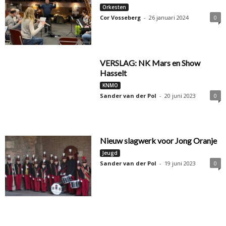
Orkesten
Cor Vosseberg
-
26 januari 2024
0
VERSLAG: NK Mars en Show
Hasselt
KNMO
Sander van der Pol
-
20 juni 2023
0
Nieuw slagwerk voor Jong Oranje
Jeugd
Sander van der Pol
-
19 juni 2023
0
Jong ViJoS is terug! en deed mee