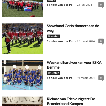
Sander van der Pol
-
23 juni 2024
0
Showband Corio timmert aan de
weg
Orkesten
Sander van der Pol
-
25 maart 2024
0
Weekend hard werken voor ESKA
Bemmel
Orkesten
Sander van der Pol
-
19 maart 2024
0
Richard van Eden dirigeert De
Broederband Kampen