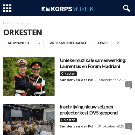
Home
Orkesten
ORKESTEN
! БЕЗ РУБРИКИ
2
ARTIFICIAL INTELLIGENCE
DOSSIER
Unieke muzikale samenwerking:
Laurentius en Forum Hadriani
Orkesten
Sander van der Pol
-
7 november 2025
0
Inschrijving nieuw seizoen
projectorkest DVS geopend
Orkesten
Sander van der Pol
-
31 oktober 2025
0