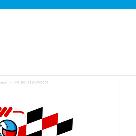
𝐀𝐬𝐬𝐞𝐧
IMG-20241213-WA0009