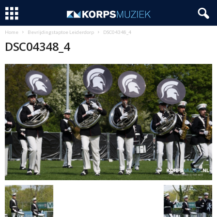
Home
Bevrijdingstaptoe Leiderdorp
DSC04348_4
DSC04348_4