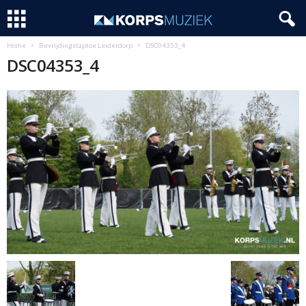
Home
Bevrijdingstaptoe Leiderdorp
DSC04353_4
DSC04353_4