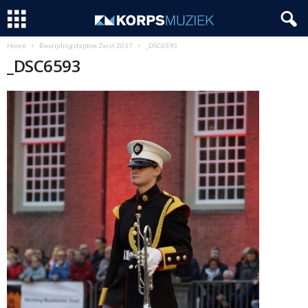
Home
Bevrijdingstaptoe Zeist 2017
_DSC6593
_DSC6593