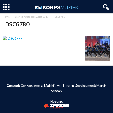
Home
Bevrijdingstaptoe Zeist 2017
_DSC6780
_DSC6780
Concept:
Cor Vosseberg, Matthijs van Houten
Development:
Marvin
Schaap
Hosting: