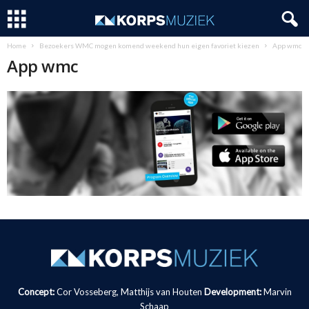
Home
Bezoekers WMC mogen komend weekend hun eigen favoriet kiezen
App wmc
App wmc
Concept:
Cor Vosseberg, Matthijs van Houten
Development:
Marvin
Schaap