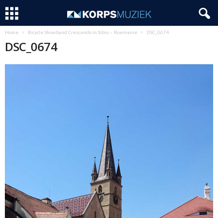
Home
Bicycle Showband Crescendo in Sibiu – Roemenië
DSC_0674
DSC_0674