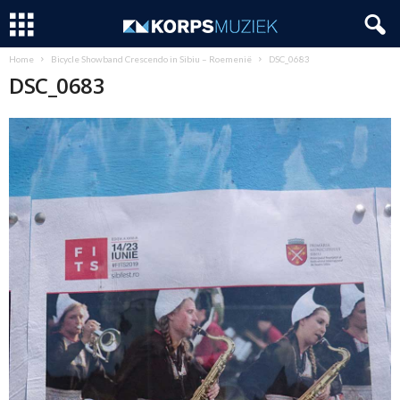
Home
Bicycle Showband Crescendo in Sibiu – Roemenië
DSC_0683
DSC_0683