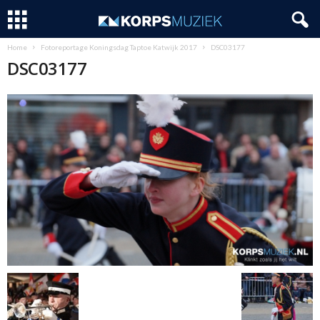
Home
Fotoreportage Koningsdag Taptoe Katwijk 2017
DSC03177
DSC03177