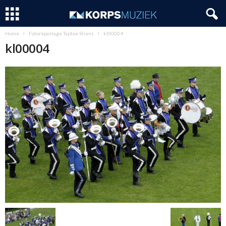
Home
Fotoreportage Taptoe Stiens
kl00004
kl00004