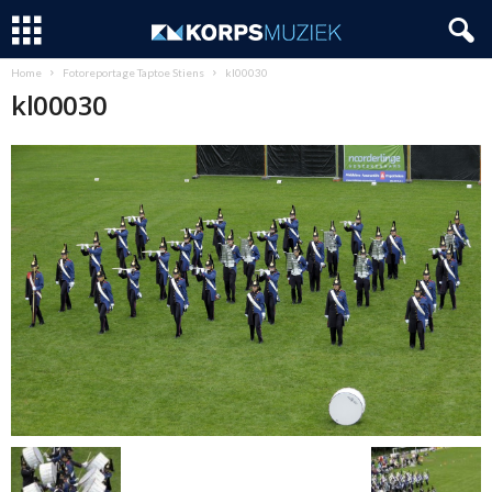
Home
Fotoreportage Taptoe Stiens
kl00030
kl00030