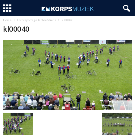
Home
Fotoreportage Taptoe Stiens
kl00040
kl00040