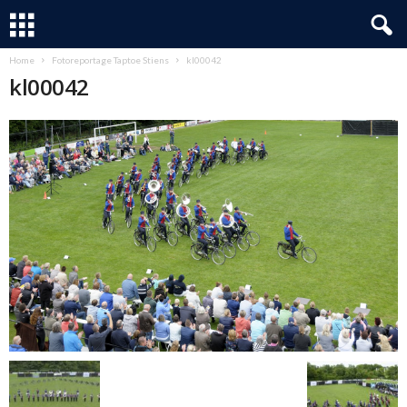
Home
Fotoreportage Taptoe Stiens
kl00042
kl00042