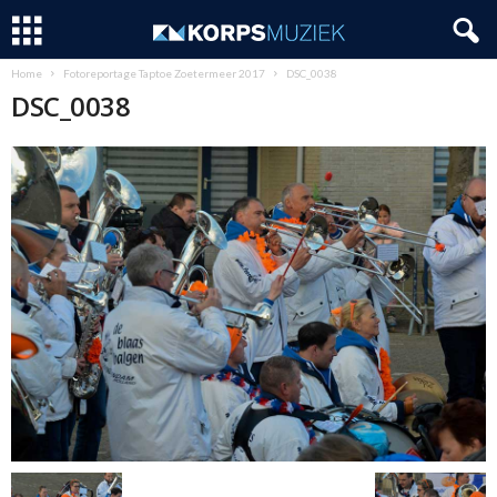
Home
Fotoreportage Taptoe Zoetermeer 2017
DSC_0038
DSC_0038