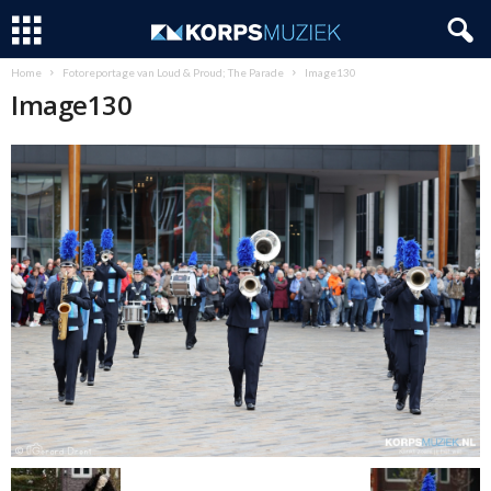
Home
Fotoreportage van Loud & Proud; The Parade
Image130
Image130