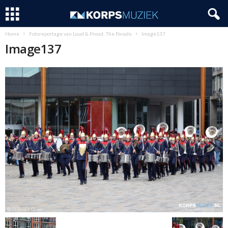
Home
Fotoreportage van Loud & Proud; The Parade
Image137
Image137