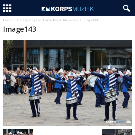
Home
Fotoreportage van Loud & Proud; The Parade
Image143
Image143