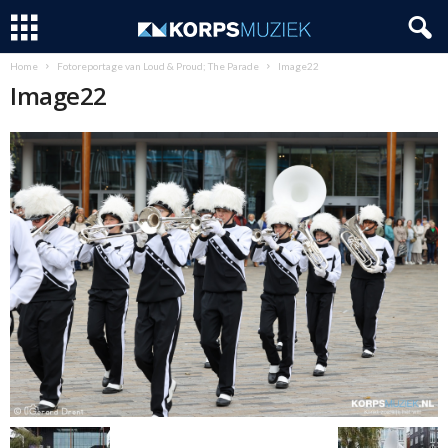
Home
Fotoreportage van Loud & Proud; The Parade
Image22
Image22