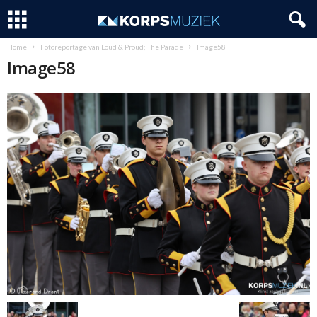
Home
Fotoreportage van Loud & Proud; The Parade
Image58
Image58