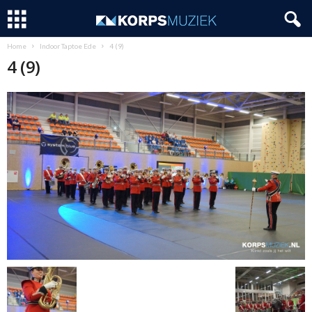
Home
Indoor Taptoe Ede
4 (9)
4 (9)