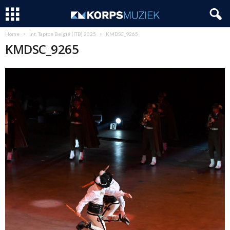
Home
Int. Taptoe België (ITB) 2025
KMDSC_9265
KMDSC_9265