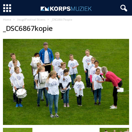
Home
JeugdFestival Stiens
_DSC6867kopie
_DSC6867kopie