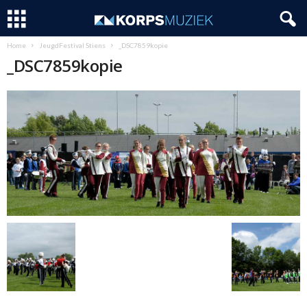
Home
JeugdFestival Stiens
_DSC7859kopie
_DSC7859kopie