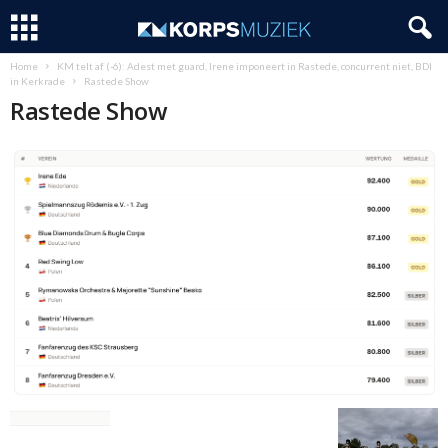
Home
KM telt af (-6): Adest met guard, Irene imponeert in Rastede, concurrent niet, BDI
in Kerkrade
Rastede Show
Rastede Show