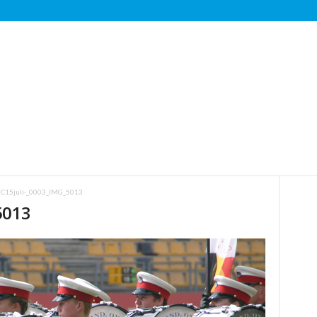
15juli-_0003_IMG_5013
5013