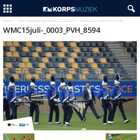
Home
“Live” Fotoreportage WMC 15 juli 2017
WMC15juli-_0003_PVH_8594
WMC15juli-_0003_PVH_8594