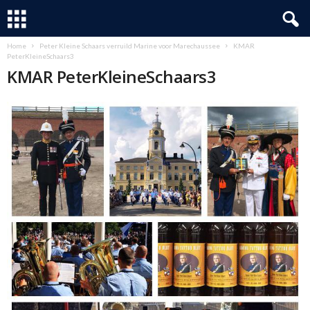
Home
Peter Kleine Schaars verruild Marine voor Marechaussee
KMAR
PeterKleineSchaars3
KMAR PeterKleineSchaars3