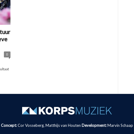
tuur
eve
0
ultaat
Concept:
Cor Vosseberg, Matthijs van Houten
Development:
Marvin Schaap