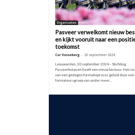
Organisaties
Pasveer verwelkomt nieuw bes
en kijkt vooruit naar een positi
toekomst
Cor Vosseberg
-
20 september 2024
Leeuwarden, 20 september 2024 – Stichting
Pasveerkorpsen heeft een nieuw bestuur. Het res
van een gedegen formatieproces geleid door een
formateursgroep van onder meer...