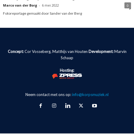
Marco van der Borg
-
6 mei 2022
0
Fotoreportage gemaakt door Sander van der Berg
Concept:
Cor Vosseberg, Matthijs van Houten
Development:
Marvin
Schaap
Hosting:
Neem contact met ons op:
info@korpsmuziek.nl