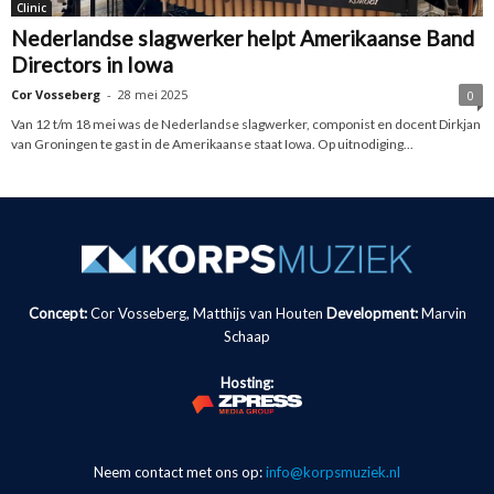
Clinic
Nederlandse slagwerker helpt Amerikaanse Band
Directors in Iowa
Cor Vosseberg
-
28 mei 2025
0
Van 12 t/m 18 mei was de Nederlandse slagwerker, componist en docent Dirkjan
van Groningen te gast in de Amerikaanse staat Iowa. Op uitnodiging...
Concept:
Cor Vosseberg, Matthijs van Houten
Development:
Marvin
Schaap
Hosting:
Neem contact met ons op:
info@korpsmuziek.nl