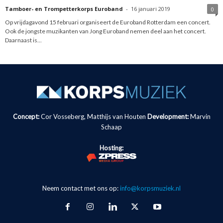
Tamboer- en Trompetterkorps Euroband
-
16 januari 2019
0
Op vrijdagavond 15 februari organiseert de Euroband Rotterdam een concert.
Ook de jongste muzikanten van Jong Euroband nemen deel aan het concert.
Daarnaast is...
Concept:
Cor Vosseberg, Matthijs van Houten
Development:
Marvin
Schaap
Hosting:
Neem contact met ons op:
info@korpsmuziek.nl