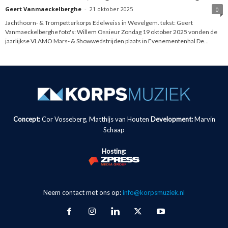
Geert Vanmaeckelberghe
-
21 oktober 2025
0
Jachthoorn- & Trompetterkorps Edelweiss in Wevelgem. tekst: Geert
Vanmaeckelberghe foto's: Willem Ossieur Zondag 19 oktober 2025 vonden de
jaarlijkse VLAMO Mars- & Showwedstrijden plaats in Evenementenhal De...
Concept:
Cor Vosseberg, Matthijs van Houten
Development:
Marvin
Schaap
Hosting:
Neem contact met ons op:
info@korpsmuziek.nl