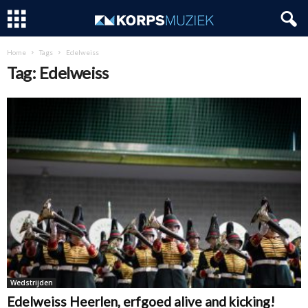
Home
Tags
Edelweiss
Tag: Edelweiss
Wedstrijden
Edelweiss Heerlen, erfgoed alive and kicking!