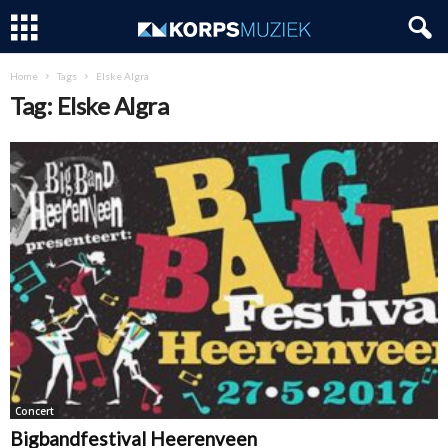
Home
Tags
Elske Algra
Tag: Elske Algra
Concert
Bigbandfestival Heerenveen