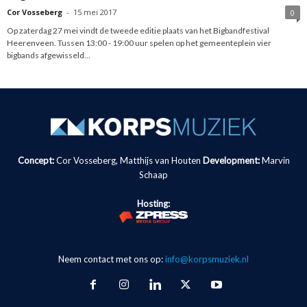
Cor Vosseberg
-
15 mei 2017
0
Op zaterdag 27 mei vindt de tweede editie plaats van het Bigbandfestival
Heerenveen. Tussen 13:00 - 19:00 uur spelen op het gemeenteplein vier
bigbands afgewisseld...
Concept:
Cor Vosseberg, Matthijs van Houten
Development:
Marvin
Schaap
Hosting:
Neem contact met ons op:
info@korpsmuziek.nl