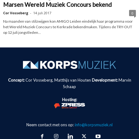
Marsen Wereld Muziek Concours bekend
Cor Vosseberg
-
14 juli 2017
0
Na maanden van stilzwijgen kon AMIGO Leiden eindelijk haar programma voor
het Wereld Muziek Concours te Kerkrade bekendmaken. Tijdens de TRY-OUT
op 12 juli jongstleden...
Concept:
Cor Vosseberg, Matthijs van Houten
Development:
Marvin
Schaap
Hosting:
Neem contact met ons op:
info@korpsmuziek.nl