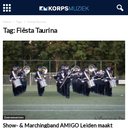
Home
Tags
Fiësta Taurina
Tag: Fiësta Taurina
Evenementen
Show- & Marchingband AMIGO Leiden maakt