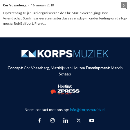
Cor Vosseberg
-
16 januari 2018
0
Op zaterdag 13 januari organiseerde de Chr. Muziekvereniging Door
Vriendschap Sterk haar eerste masterclasses en play-in onder leiding van de top-
musici Rob Balfoort, Frank...
Concept:
Cor Vosseberg, Matthijs van Houten
Development:
Marvin
Schaap
Hosting:
Neem contact met ons op:
info@korpsmuziek.nl