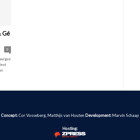
& Gé
0
burgse
dest
an
Concept:
Cor Vosseberg, Matthijs van Houten
Development:
Marvin Schaap
Hosting: