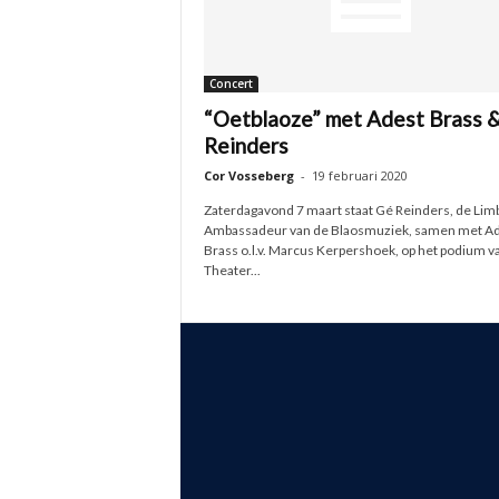
Concert
“Oetblaoze” met Adest Brass 
Reinders
Cor Vosseberg
-
19 februari 2020
Zaterdagavond 7 maart staat Gé Reinders, de Lim
Ambassadeur van de Blaosmuziek, samen met A
Brass o.l.v. Marcus Kerpershoek, op het podium v
Theater...