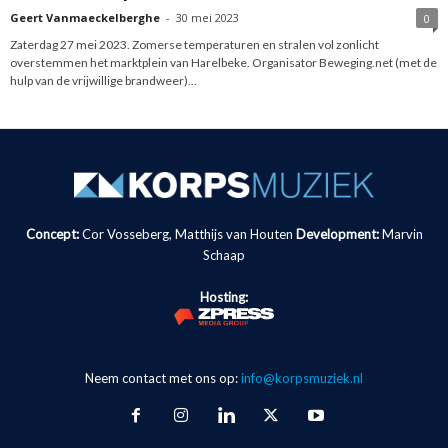
Geert Vanmaeckelberghe
-
30 mei 2023
0
Zaterdag 27 mei 2023. Zomerse temperaturen en stralen vol zonlicht
overstemmen het marktplein van Harelbeke. Organisator Beweging.net (met de
hulp van de vrijwillige brandweer)...
Concept:
Cor Vosseberg, Matthijs van Houten
Development:
Marvin
Schaap
Hosting:
Neem contact met ons op:
info@korpsmuziek.nl