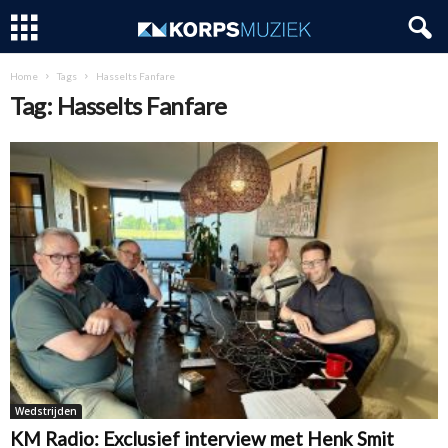
Home
Tags
Hasselts Fanfare
Tag: Hasselts Fanfare
Wedstrijden
KM Radio: Exclusief interview met Henk Smit