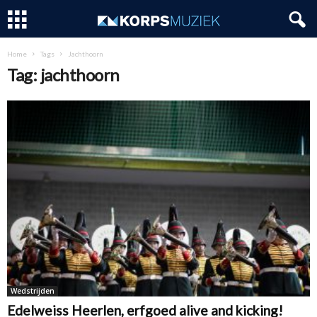
Home
Tags
Jachthoorn
Tag: jachthoorn
Wedstrijden
Edelweiss Heerlen, erfgoed alive and kicking!