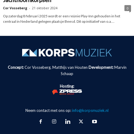
Cor Vosseberg
-
21 oktober 2024
0
Op zaterdag 8 februari 2025 wordt er een reünie Play-Inn gehouden in het
centraal in Nederland gelegen plaatsje Beesd. Dit op initiatief van o.a....
Concept:
Cor Vosseberg, Matthijs van Houten
Development:
Marvin
Schaap
Hosting:
Neem contact met ons op:
info@korpsmuziek.nl