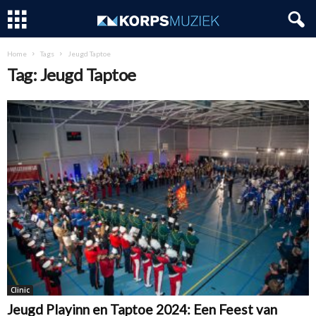
Home
Tags
Jeugd Taptoe
Tag: Jeugd Taptoe
Clinic
Jeugd Playinn en Taptoe 2024: Een Feest van