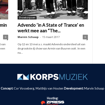
Showkorpsen
rmin
Advendo ‘in A State of Trance’ en
werkt mee aan “The...
0
Marvin Schaap
-
15 maart 2017
0
t van
Op 12 en 13 mei a.s. maakt Advendo onderdeel uit van
 een
de grootste dj show van Armin van Buuren ooit . In een
nu...
Concept:
Cor Vosseberg, Matthijs van Houten
Development:
Marvin Schaap
Hosting: