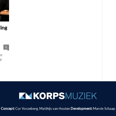
ling
0
rt
l
Concept:
Cor Vosseberg, Matthijs van Houten
Development:
Marvin Schaap