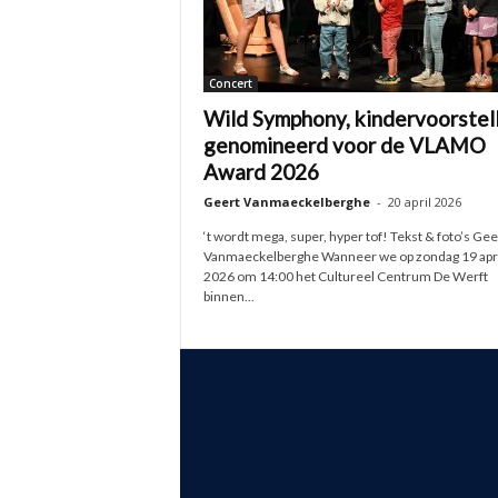
Concert
Wild Symphony, kindervoorstel
genomineerd voor de VLAMO
Award 2026
Geert Vanmaeckelberghe
-
20 april 2026
‘t wordt mega, super, hyper tof! Tekst & foto’s Gee
Vanmaeckelberghe Wanneer we op zondag 19 apri
2026 om 14:00 het Cultureel Centrum De Werft
binnen...