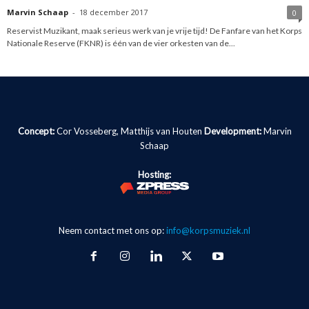
Marvin Schaap
-
18 december 2017
0
Reservist Muzikant, maak serieus werk van je vrije tijd! De Fanfare van het Korps
Nationale Reserve (FKNR) is één van de vier orkesten van de...
Concept:
Cor Vosseberg, Matthijs van Houten
Development:
Marvin
Schaap
Hosting:
Neem contact met ons op:
info@korpsmuziek.nl