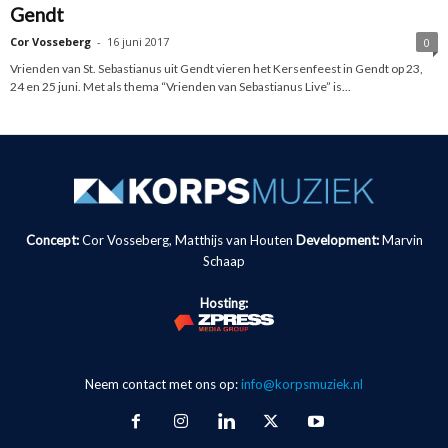
Gendt
Cor Vosseberg
-
16 juni 2017
0
Vrienden van St. Sebastianus uit Gendt vieren het Kersenfeest in Gendt op 23,
24 en 25 juni. Met als thema “Vrienden van Sebastianus Live” is...
Concept:
Cor Vosseberg, Matthijs van Houten
Development:
Marvin
Schaap
Hosting:
Neem contact met ons op:
info@korpsmuziek.nl