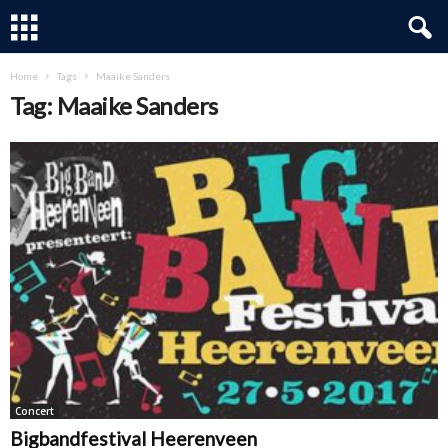
Home
Tags
Maaike Sanders
Tag: Maaike Sanders
Concert
Bigbandfestival Heerenveen