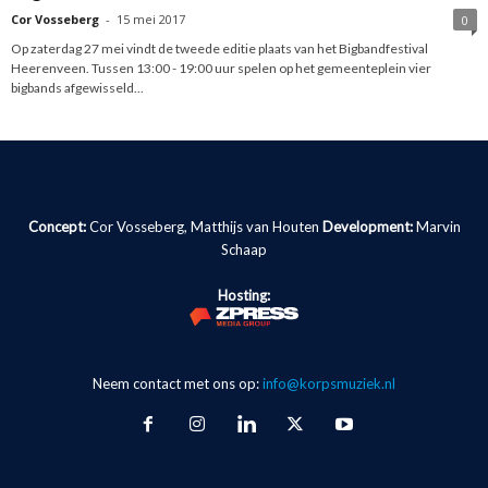
Cor Vosseberg
-
15 mei 2017
0
Op zaterdag 27 mei vindt de tweede editie plaats van het Bigbandfestival
Heerenveen. Tussen 13:00 - 19:00 uur spelen op het gemeenteplein vier
bigbands afgewisseld...
Concept:
Cor Vosseberg, Matthijs van Houten
Development:
Marvin
Schaap
Hosting:
Neem contact met ons op:
info@korpsmuziek.nl