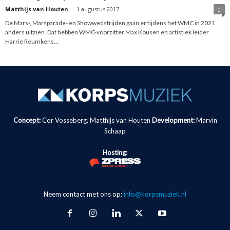
Matthijs van Houten
-
1 augustus 2017
0
De Mars-, Marsparade- en Showwedstrijden gaan er tijdens het WMC in 2021
anders uitzien. Dat hebben WMC-voorzitter Max Kousen en artistiek leider
Harrie Reumkens...
Concept:
Cor Vosseberg, Matthijs van Houten
Development:
Marvin
Schaap
Hosting:
Neem contact met ons op:
info@korpsmuziek.nl