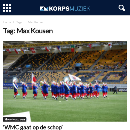
Home
Tags
Max Kousen
Tag: Max Kousen
Showkorpsen
‘WMC gaat op de schop’